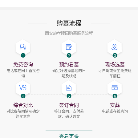
购墓流程
固安施孝陵园购墓服务流程
1
2
3
免费咨询
预约看墓
现场选墓
电话或在网上直接咨
确定好选择墓地的日
可自驾或乘坐免费班
询
期及线路
车前往
4
5
6
综合对比
签订合同
安葬
对比各陵园情况确定
签订合同、支付墓
电话或在线咨询
购买意向
款、确认碑文
查看更多