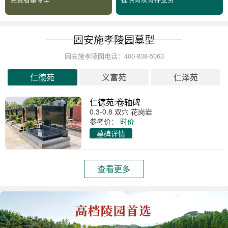
固安施孝陵园墓型
固安施孝陵园电话：400-838-5063
仁德苑
义富苑
仁泽苑
仁德苑:卷轴碑
0.3-0.8 双穴 花岗岩
参考价：
时价
墓碑详情
查看更多