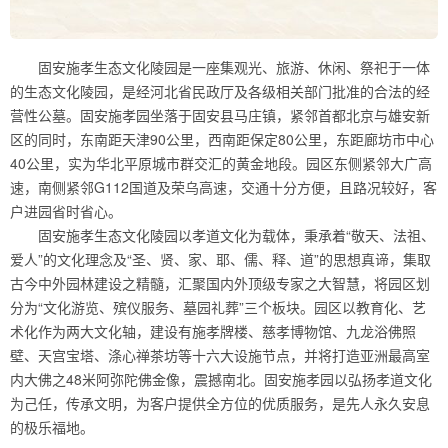
固安施孝生态文化陵园是一座集观光、旅游、休闲、祭祀于一体
的生态文化陵园，是经河北省民政厅及各级相关部门批准的合法的经
营性公墓。固安施孝园坐落于固安县马庄镇，紧邻首都北京与雄安新
区的同时，东南距天津90公里，西南距保定80公里，东距廊坊市中心
40公里，实为华北平原城市群交汇的黄金地段。园区东侧紧邻大广高
速，南侧紧邻G112国道及荣乌高速，交通十分方便，且路况较好，客
户进园省时省心。
固安施孝生态文化陵园以孝道文化为载体，秉承着“敬天、法祖、
爱人”的文化理念及“圣、贤、家、耶、儒、释、道”的思想真谛，集取
古今中外园林建设之精髓，汇聚国内外顶级专家之大智慧，将园区划
分为“文化游览、殡仪服务、墓园礼葬”三个板块。园区以教育化、艺
术化作为两大文化轴，建设有施孝牌楼、慈孝博物馆、九龙浴佛照
壁、天宫宝塔、涤心禅茶坊等十六大设施节点，并将打造亚洲最高室
内大佛之48米阿弥陀佛金像，震撼南北。固安施孝园以弘扬孝道文化
为己任，传承文明，为客户提供全方位的优质服务，是先人永久安息
的极乐福地。