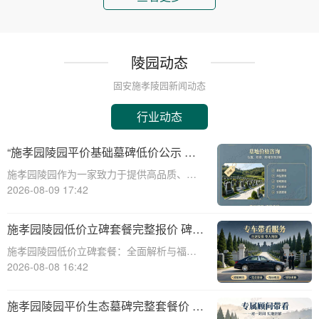
陵园动态
固安施孝陵园新闻动态
行业动态
“施孝园陵园平价基础墓碑低价公示 低
预算家庭专属优惠 详解”
施孝园陵园作为一家致力于提供高品质、平
价墓碑服务的机构，一直秉承着“以人为本，
2026-08-09 17:42
诚信经营”的原则，为广大群众提供了一种经
济实惠且品质保证的安葬选择。在当前社
施孝园陵园低价立碑套餐完整报价 碑体
会，随着生活成本的不断上升，许多家庭在
耗材全部包含在内详解与福利活动介绍
施孝园陵园低价立碑套餐：全面解析与福利
为亲人选
活动介绍☎ 施孝园陵园电话:400-838-5063
2026-08-08 16:42
在生命的长河中，纪念与缅怀是永恒的主
题。施孝园陵园，作为一家致力于提供高质
施孝园陵园平价生态墓碑完整套餐价 刻
量、个性化殡葬服务的陵园，始终秉持