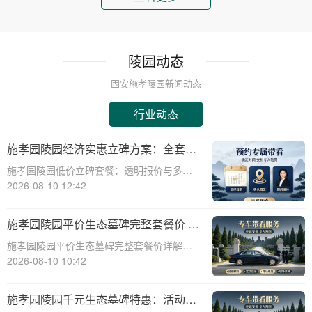
陵园动态
固安施孝陵园新闻动态
行业动态
施孝园陵园经济实惠立碑方案：全套碑
体材料费用已含，深度解析优惠内容
施孝园陵园低价立碑套餐：透明报价与多重
优惠深度解析☎ 施孝园陵园电话:400-838-
2026-08-10 12:42
5063在现代社会，人们对逝者的纪念方式日
益多元化，陵园作为承载哀思的重要场所，
施孝园陵园平价生态墓碑完整套餐价 刻
其服务内容及价格体系也愈发丰富。
字绿化全部包含在内详解
施孝园陵园平价生态墓碑完整套餐价详解☎
施孝园陵园电话:400-838-5063在现代社会，
2026-08-10 10:42
随着人们生活水平的提高和对环境保护意识
的增强，选择生态墓碑已成为一种趋势。施
施孝园陵园千元生态墓碑特惠：活动期
孝园陵园作为一家专业的陵园机构