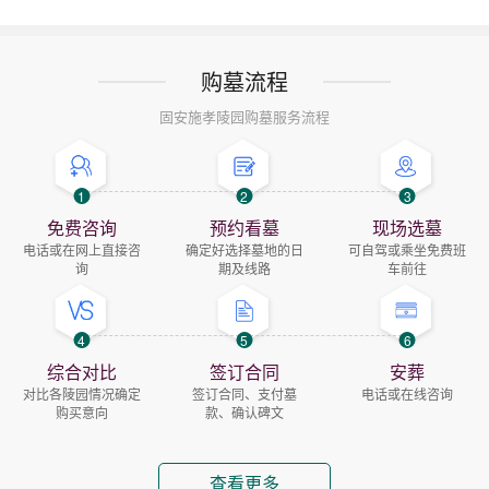
购墓流程
固安施孝陵园购墓服务流程
1
2
3
免费咨询
预约看墓
现场选墓
电话或在网上直接咨
确定好选择墓地的日
可自驾或乘坐免费班
询
期及线路
车前往
4
5
6
综合对比
签订合同
安葬
对比各陵园情况确定
签订合同、支付墓
电话或在线咨询
购买意向
款、确认碑文
查看更多