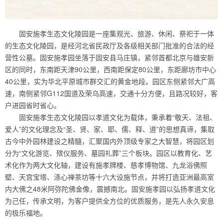
固安施孝生态文化陵园是一座集观光、旅游、休闲、祭祀于一体
的生态文化陵园，是经河北省民政厅及各级相关部门批准的合法的经
营性公墓。固安施孝园坐落于固安县马庄镇，紧邻首都北京与雄安新
区的同时，东南距天津90公里，西南距保定80公里，东距廊坊市中心
40公里，实为华北平原城市群交汇的黄金地段。园区东侧紧邻大广高
速，南侧紧邻G112国道及荣乌高速，交通十分方便，且路况较好，客
户进园省时省心。
固安施孝生态文化陵园以孝道文化为载体，秉承着“敬天、法祖、
爱人”的文化理念及“圣、贤、家、耶、儒、释、道”的思想真谛，集取
古今中外园林建设之精髓，汇聚国内外顶级专家之大智慧，将园区划
分为“文化游览、殡仪服务、墓园礼葬”三个板块。园区以教育化、艺
术化作为两大文化轴，建设有施孝牌楼、慈孝博物馆、九龙浴佛照
壁、天宫宝塔、涤心禅茶坊等十六大设施节点，并将打造亚洲最高室
内大佛之48米阿弥陀佛金像，震撼南北。固安施孝园以弘扬孝道文化
为己任，传承文明，为客户提供全方位的优质服务，是先人永久安息
的极乐福地。