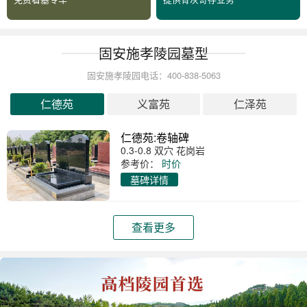
固安施孝陵园墓型
固安施孝陵园电话：400-838-5063
仁德苑
义富苑
仁泽苑
仁德苑:卷轴碑
0.3-0.8 双穴 花岗岩
参考价：
时价
墓碑详情
查看更多