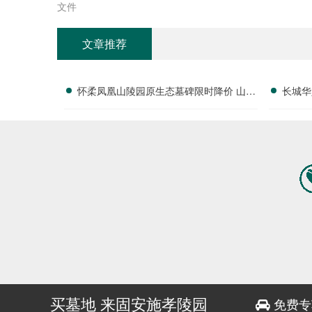
文件
文章推荐
怀柔凤凰山陵园原生态墓碑限时降价 山林
长城华
好位特惠开抢 专属折扣福利全面解析
买墓地 来固安施孝陵园
免费专