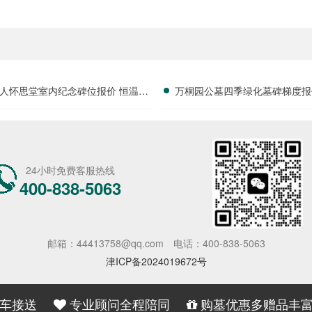
人怀思堂室内纪念碑位报价 恒温寄
万桐园公墓四季绿化墓碑梯度报
存配套同步减免详解
位升级优质碑材详解
24小时免费客服热线
400-838-5063
邮箱：44413758@qq.com
电话：400-838-5063
津ICP备2024019672号
车接送
专业顾问全程陪同
购墓优惠多赠品丰