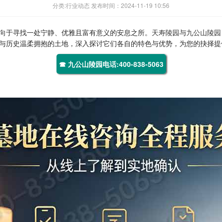
分类:行业动态 发布时间：2024-11-19 10:56
向于寻找一处宁静、优雅且富有意义的安息之所。
天寿陵园
与
九公山陵园
与历史温柔拥抱的土地，深入探讨它们各自的特色与优势，为您的抉择提
☎ 九公山陵园电话:400-838-5063