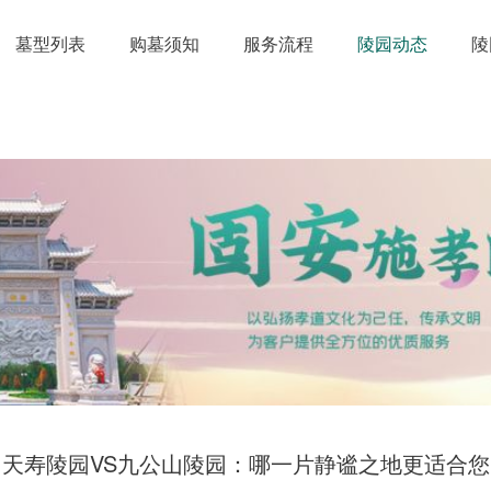
墓型列表
购墓须知
服务流程
陵园动态
陵
天寿陵园VS九公山陵园：哪一片静谧之地更适合