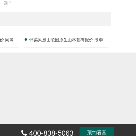
选？‌
价 同等价
怀柔凤凰山陵园原生山林墓碑报价 淡季专
属折扣福利详解
400-838-5063
富
预约看墓