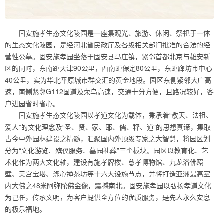
固安施孝生态文化陵园是一座集观光、旅游、休闲、祭祀于一体
的生态文化陵园，是经河北省民政厅及各级相关部门批准的合法的经
营性公墓。固安施孝园坐落于固安县马庄镇，紧邻首都北京与雄安新
区的同时，东南距天津90公里，西南距保定80公里，东距廊坊市中心
40公里，实为华北平原城市群交汇的黄金地段。园区东侧紧邻大广高
速，南侧紧邻G112国道及荣乌高速，交通十分方便，且路况较好，客
户进园省时省心。
固安施孝生态文化陵园以孝道文化为载体，秉承着“敬天、法祖、
爱人”的文化理念及“圣、贤、家、耶、儒、释、道”的思想真谛，集取
古今中外园林建设之精髓，汇聚国内外顶级专家之大智慧，将园区划
分为“文化游览、殡仪服务、墓园礼葬”三个板块。园区以教育化、艺
术化作为两大文化轴，建设有施孝牌楼、慈孝博物馆、九龙浴佛照
壁、天宫宝塔、涤心禅茶坊等十六大设施节点，并将打造亚洲最高室
内大佛之48米阿弥陀佛金像，震撼南北。固安施孝园以弘扬孝道文化
为己任，传承文明，为客户提供全方位的优质服务，是先人永久安息
的极乐福地。