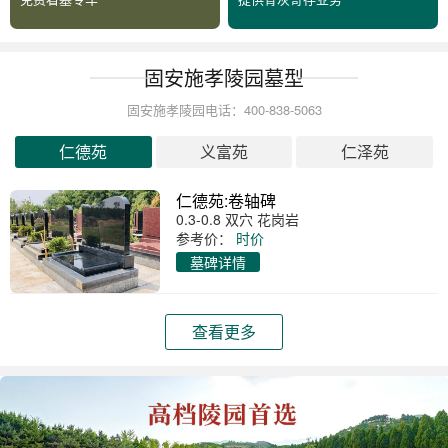
固安施孝陵园墓型
固安施孝陵园电话：400-838-5063
仁德苑
义富苑
仁泽苑
仁德苑:卷轴碑
0.3-0.8 双穴 花岗岩
参考价：
时价
墓碑详情
查看更多