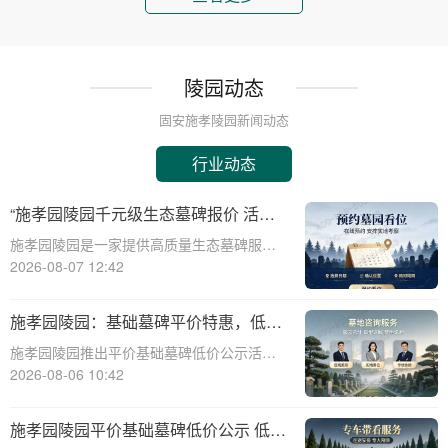
陵园动态
固安施孝陵园新闻动态
行业动态
“施孝园陵园千元级生态墓碑报价 活动
期免费更换碑面石材 优惠福利详解析”
施孝园陵园是一家提供高质量生态墓碑服务
的知名陵园，其推出的千元级生态墓碑报价
2026-08-07 12:42
活动，吸引了众多关注。本文将详细解析该
活动的优惠福利，帮助消费者更好地了解和
施孝园陵园：基础墓碑平价特惠，低预
选择。施孝园陵园的生态墓碑采用环保材
算家庭专属优惠详解
施孝园陵园推出平价基础墓碑低价公示活
料，符合现代
动，为低预算家庭提供专属优惠，帮助您在
2026-08-06 10:42
预算有限的情况下，也能为逝者选择一款经
济实惠且美观的墓碑。☎ 施孝园陵园电
施孝园陵园平价基础墓碑低价公示 低预
话:400-838-5063平价基础墓碑的特点：