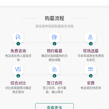
购墓流程
固安施孝陵园购墓服务流程
1
2
3
免费咨询
预约看墓
现场选墓
电话或在网上直接咨
确定好选择墓地的日
可自驾或乘坐免费班
询
期及线路
车前往
4
5
6
综合对比
签订合同
安葬
对比各陵园情况确定
签订合同、支付墓
电话或在线咨询
购买意向
款、确认碑文
查看更多