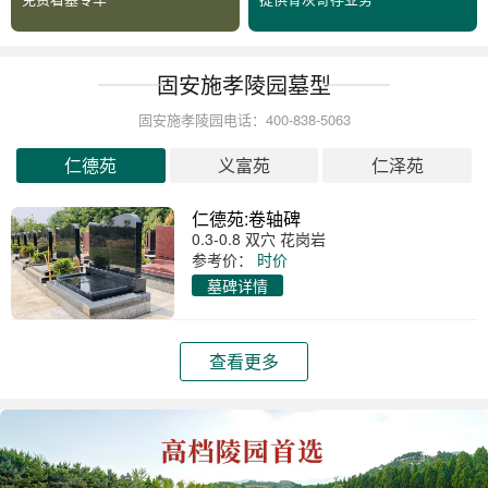
固安施孝陵园墓型
固安施孝陵园电话：400-838-5063
仁德苑
义富苑
仁泽苑
仁德苑:卷轴碑
0.3-0.8 双穴 花岗岩
参考价：
时价
墓碑详情
查看更多