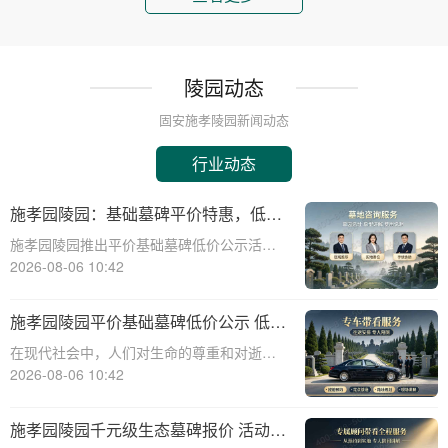
陵园动态
固安施孝陵园新闻动态
行业动态
施孝园陵园：基础墓碑平价特惠，低预
算家庭专属优惠详解
施孝园陵园推出平价基础墓碑低价公示活
动，为低预算家庭提供专属优惠，帮助您在
2026-08-06 10:42
预算有限的情况下，也能为逝者选择一款经
济实惠且美观的墓碑。☎ 施孝园陵园电
施孝园陵园平价基础墓碑低价公示 低预
话:400-838-5063平价基础墓碑的特点：
算家庭专属优惠
在现代社会中，人们对生命的尊重和对逝者
的缅怀显得尤为重要。陵园作为安息逝者、
2026-08-06 10:42
寄托哀思的场所，其基础设施和服务的质量
直接关系到家属的情感体验。施孝园陵园作
施孝园陵园千元级生态墓碑报价 活动期
为一家专业的陵园服务机构，一直致力于为