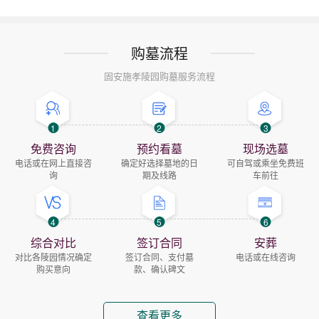
购墓流程
固安施孝陵园购墓服务流程
1
2
3
免费咨询
预约看墓
现场选墓
电话或在网上直接咨
确定好选择墓地的日
可自驾或乘坐免费班
询
期及线路
车前往
4
5
6
综合对比
签订合同
安葬
对比各陵园情况确定
签订合同、支付墓
电话或在线咨询
购买意向
款、确认碑文
查看更多