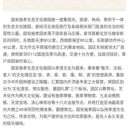
固安施孝生态文化陵园是一座集观光、旅游、休闲、祭祀于一体
的生态文化陵园，是经河北省民政厅及各级相关部门批准的合法的经
营性公墓。固安施孝园坐落于固安县马庄镇，紧邻首都北京与雄安新
区的同时，东南距天津90公里，西南距保定80公里，东距廊坊市中心
40公里，实为华北平原城市群交汇的黄金地段。园区东侧紧邻大广高
速，南侧紧邻G112国道及荣乌高速，交通十分方便，且路况较好，客
户进园省时省心。
固安施孝生态文化陵园以孝道文化为载体，秉承着“敬天、法祖、
爱人”的文化理念及“圣、贤、家、耶、儒、释、道”的思想真谛，集取
古今中外园林建设之精髓，汇聚国内外顶级专家之大智慧，将园区划
分为“文化游览、殡仪服务、墓园礼葬”三个板块。园区以教育化、艺
术化作为两大文化轴，建设有施孝牌楼、慈孝博物馆、九龙浴佛照
壁、天宫宝塔、涤心禅茶坊等十六大设施节点，并将打造亚洲最高室
内大佛之48米阿弥陀佛金像，震撼南北。固安施孝园以弘扬孝道文化
为己任，传承文明，为客户提供全方位的优质服务，是先人永久安息
的极乐福地。