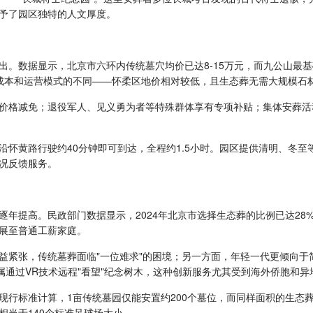
予了园区独特的人文厚度。
出。数据显示，北京市六环内传统墓穴均价已达8-15万元，而九公山最
成本和运营模式的不同——怀柔区地价相对较低，且生态葬无需大规模石
%价格减免；退役军人、见义勇为者等特殊群体享有专项补贴；集体安葬活
怀黄路行驶约40分钟即可到达，全程约1.5小时。园区提供清明、冬至
况反馈服务。
年提高。民政部门数据显示，2024年北京市选择生态葬的比例已达28
扩展至普通工薪家庭。
益紧张，传统墓葬面临"一位难求"的困境；另一方面，年轻一代更倾向于
属通过VR技术远程"看望"纪念树木，这种创新服务尤其受到海外侨胞和
行标准计算，1亩传统墓园仅能安置约200个墓位，而同样面积的生态葬区可
相当于140个标准足球场大小。