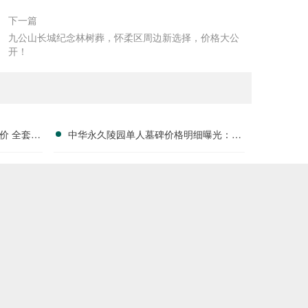
下一篇
九公山长城纪念林树葬，怀柔区周边新选择，价格大公
开！
价 全套刻
中华永久陵园单人墓碑价格明细曝光：淡
户福利分析
季下单立省数千，限时优惠深度解析