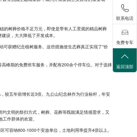
联系电话
基础的树葬价格不足万元，即使是带有人工景观的精品树葬
材建设，大大降低了开发成本。
免费专车
动可获赠纪念植树服务。这些措施使生态葬真正实现了"价
等高峰期的免费班车服务，并配有200余个停车位。对于选择
返回顶部
%，较五年前增长近3倍。九公山纪念林作为行业标杆，年安
简约文明的祭扫方式，树葬、花葬等既能满足情感需求，又
异地工作群体的欢迎。
容纳800-1000个安放单位，土地利用率提升4倍以上。