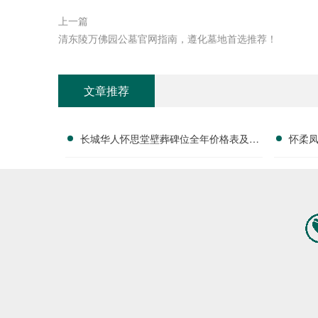
上一篇
清东陵万佛园公墓官网指南，遵化墓地首选推荐！
文章推荐
长城华人怀思堂壁葬碑位全年价格表及团
怀柔
购专属折扣福利详解