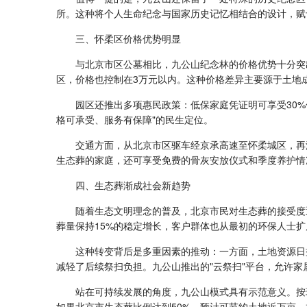
所。这种将个人生命纪念与国家历史记忆相结合的设计，赋
三、怀柔区价格优势明显
与北京市区公墓相比，九公山纪念林的价格优势十分突
区，价格也控制在3万元以内。这种价格差异主要源于土地
园区还推出多项惠民政策：低保家庭凭证明可享受30
格可承受、服务有保障"的民生定位。
交通方面，从北京市区驱车经京承高速至怀柔城区，再沿
生态葬的家庭，还可享受免费的骨灰安放仪式和季度养护情
四、生态葬渐成社会新趋势
随着生态文明理念的普及，北京市民对生态葬的接受度逐
葬量保持15%的稳定增长，客户群体也从最初的环保人士
这种转变背后是多重因素的推动：一方面，土地资源日
减轻了后续祭扫负担。九公山推出的"云祭扫"平台，允许家
站在可持续发展的角度，九公山模式具有示范意义。按现
如果北京市生态葬比例达到50%，预计可节约土地近万亩，