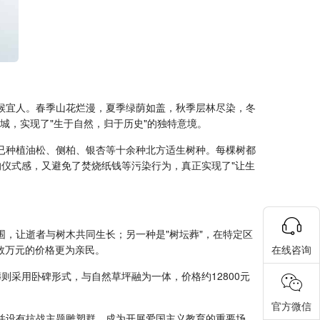
候宜人。春季山花烂漫，夏季绿荫如盖，秋季层林尽染，冬
城，实现了"生于自然，归于历史"的独特意境。
已种植油松、侧柏、银杏等十余种北方适生树种。每棵树都
的仪式感，又避免了焚烧纸钱等污染行为，真正实现了"让生
围，让逝者与树木共同生长；另一种是"树坛葬"，在特定区
在线咨询
辄数万元的价格更为亲民。
则采用卧碑形式，与自然草坪融为一体，价格约12800元
官方微信
并设有抗战主题雕塑群，成为开展爱国主义教育的重要场