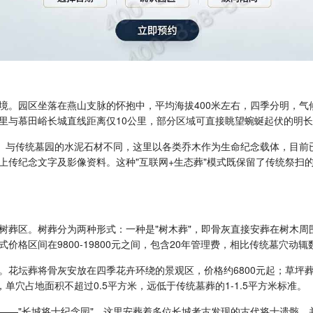
境。园区坐落在燕山支脉的怀抱中，平均海拔400米左右，四季分明，气
里与慕田峪长城直线距离仅10公里，部分区域可直接眺望蜿蜒起伏的明长
念。与传统墓园的水泥石材不同，这里以各类乔木作为生命纪念载体，目前
上传纪念文字及影像资料。这种"互联网+生态葬"模式既保留了传统祭扫
树葬区。树葬分为两种形式：一种是"树木葬"，即骨灰直接安葬在树木周
格区间在9800-19800元之间，包含20年管理费，相比传统墓穴动
花坛葬将骨灰安放在四季花卉环绕的景观区，价格约6800元起；草坪葬
单穴占地面积不超过0.5平方米，远低于传统墓葬的1-1.5平方米标准。
——"长城将士纪念园"。这里安葬着多位长城考古发现的古代将士遗骸，