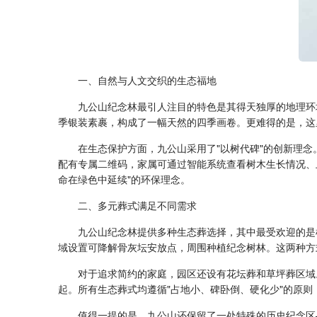
一、自然与人文交织的生态福地
九公山纪念林最引人注目的特色是其得天独厚的地理环
季银装素裹，构成了一幅天然的四季画卷。更难得的是，这
在生态保护方面，九公山采用了"以树代碑"的创新理
配有专属二维码，家属可通过智能系统查看树木生长情况、
命在绿色中延续"的环保理念。
二、多元葬式满足不同需求
九公山纪念林提供多种生态葬选择，其中最受欢迎的是
域设置可降解骨灰坛安放点，周围种植纪念树林。这两种方式价
对于追求简约的家庭，园区还设有花坛葬和草坪葬区域。
起。所有生态葬式均遵循"占地小、碑卧倒、硬化少"的原则，
值得一提的是，九公山还保留了一处特殊的历史纪念区