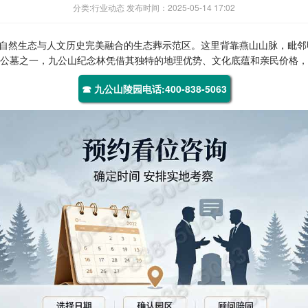
分类:行业动态 发布时间：2025-05-14 17:02
自然生态与人文历史完美融合的生态葬示范区。这里背靠燕山山脉，毗邻
性公墓之一，九公山纪念林凭借其独特的地理优势、文化底蕴和亲民价格
☎ 九公山陵园电话:400-838-5063