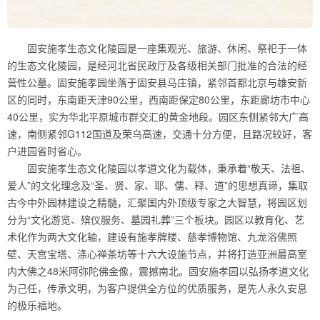
固安施孝生态文化陵园是一座集观光、旅游、休闲、祭祀于一体
的生态文化陵园，是经河北省民政厅及各级相关部门批准的合法的经
营性公墓。固安施孝园坐落于固安县马庄镇，紧邻首都北京与雄安新
区的同时，东南距天津90公里，西南距保定80公里，东距廊坊市中心
40公里，实为华北平原城市群交汇的黄金地段。园区东侧紧邻大广高
速，南侧紧邻G112国道及荣乌高速，交通十分方便，且路况较好，客
户进园省时省心。
固安施孝生态文化陵园以孝道文化为载体，秉承着“敬天、法祖、
爱人”的文化理念及“圣、贤、家、耶、儒、释、道”的思想真谛，集取
古今中外园林建设之精髓，汇聚国内外顶级专家之大智慧，将园区划
分为“文化游览、殡仪服务、墓园礼葬”三个板块。园区以教育化、艺
术化作为两大文化轴，建设有施孝牌楼、慈孝博物馆、九龙浴佛照
壁、天宫宝塔、涤心禅茶坊等十六大设施节点，并将打造亚洲最高室
内大佛之48米阿弥陀佛金像，震撼南北。固安施孝园以弘扬孝道文化
为己任，传承文明，为客户提供全方位的优质服务，是先人永久安息
的极乐福地。