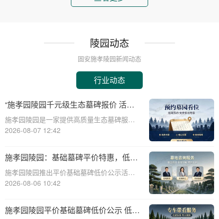
陵园动态
固安施孝陵园新闻动态
行业动态
“施孝园陵园千元级生态墓碑报价 活动
期免费更换碑面石材 优惠福利详解析”
施孝园陵园是一家提供高质量生态墓碑服务
的知名陵园，其推出的千元级生态墓碑报价
2026-08-07 12:42
活动，吸引了众多关注。本文将详细解析该
活动的优惠福利，帮助消费者更好地了解和
施孝园陵园：基础墓碑平价特惠，低预
选择。施孝园陵园的生态墓碑采用环保材
算家庭专属优惠详解
施孝园陵园推出平价基础墓碑低价公示活
料，符合现代
动，为低预算家庭提供专属优惠，帮助您在
2026-08-06 10:42
预算有限的情况下，也能为逝者选择一款经
济实惠且美观的墓碑。☎ 施孝园陵园电
施孝园陵园平价基础墓碑低价公示 低预
话:400-838-5063平价基础墓碑的特点：