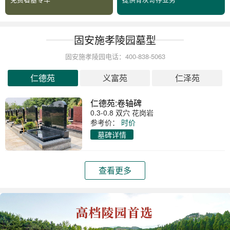
固安施孝陵园墓型
固安施孝陵园电话：400-838-5063
仁德苑
义富苑
仁泽苑
仁德苑:卷轴碑
0.3-0.8 双穴 花岗岩
参考价：
时价
墓碑详情
查看更多