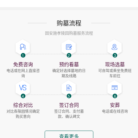
购墓流程
固安施孝陵园购墓服务流程
1
2
3
免费咨询
预约看墓
现场选墓
电话或在网上直接咨
确定好选择墓地的日
可自驾或乘坐免费班
询
期及线路
车前往
4
5
6
综合对比
签订合同
安葬
对比各陵园情况确定
签订合同、支付墓
电话或在线咨询
购买意向
款、确认碑文
查看更多