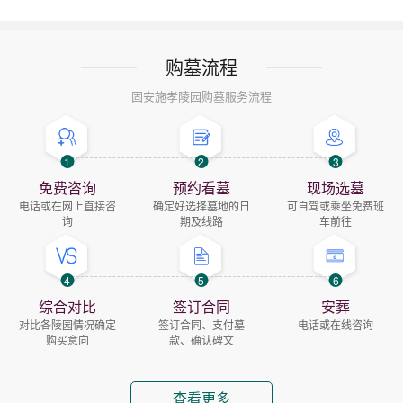
购墓流程
固安施孝陵园购墓服务流程
1
2
3
免费咨询
预约看墓
现场选墓
电话或在网上直接咨
确定好选择墓地的日
可自驾或乘坐免费班
询
期及线路
车前往
4
5
6
综合对比
签订合同
安葬
对比各陵园情况确定
签订合同、支付墓
电话或在线咨询
购买意向
款、确认碑文
查看更多