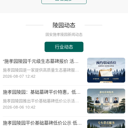
陵园动态
固安施孝陵园新闻动态
行业动态
“施孝园陵园千元级生态墓碑报价 活动
期免费更换碑面石材 优惠福利详解析”
施孝园陵园是一家提供高质量生态墓碑服务
的知名陵园，其推出的千元级生态墓碑报价
2026-08-07 12:42
活动，吸引了众多关注。本文将详细解析该
活动的优惠福利，帮助消费者更好地了解和
施孝园陵园：基础墓碑平价特惠，低预
选择。施孝园陵园的生态墓碑采用环保材
算家庭专属优惠详解
施孝园陵园推出平价基础墓碑低价公示活
料，符合现代
动，为低预算家庭提供专属优惠，帮助您在
2026-08-06 10:42
预算有限的情况下，也能为逝者选择一款经
济实惠且美观的墓碑。☎ 施孝园陵园电
施孝园陵园平价基础墓碑低价公示 低预
话:400-838-5063平价基础墓碑的特点：