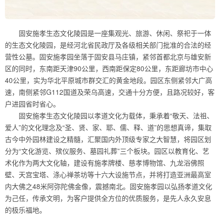
固安施孝生态文化陵园是一座集观光、旅游、休闲、祭祀于一体
的生态文化陵园，是经河北省民政厅及各级相关部门批准的合法的经
营性公墓。固安施孝园坐落于固安县马庄镇，紧邻首都北京与雄安新
区的同时，东南距天津90公里，西南距保定80公里，东距廊坊市中心
40公里，实为华北平原城市群交汇的黄金地段。园区东侧紧邻大广高
速，南侧紧邻G112国道及荣乌高速，交通十分方便，且路况较好，客
户进园省时省心。
固安施孝生态文化陵园以孝道文化为载体，秉承着“敬天、法祖、
爱人”的文化理念及“圣、贤、家、耶、儒、释、道”的思想真谛，集取
古今中外园林建设之精髓，汇聚国内外顶级专家之大智慧，将园区划
分为“文化游览、殡仪服务、墓园礼葬”三个板块。园区以教育化、艺
术化作为两大文化轴，建设有施孝牌楼、慈孝博物馆、九龙浴佛照
壁、天宫宝塔、涤心禅茶坊等十六大设施节点，并将打造亚洲最高室
内大佛之48米阿弥陀佛金像，震撼南北。固安施孝园以弘扬孝道文化
为己任，传承文明，为客户提供全方位的优质服务，是先人永久安息
的极乐福地。