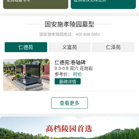
固安施孝陵园墓型
固安施孝陵园电话：400-838-5063
仁德苑
义富苑
仁泽苑
仁德苑:卷轴碑
0.3-0.8 双穴 花岗岩
参考价：
时价
墓碑详情
查看更多