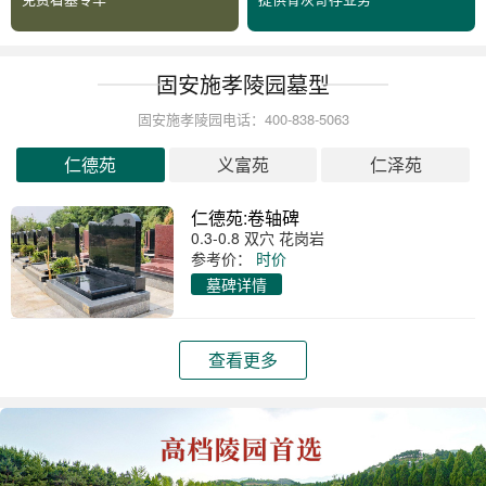
固安施孝陵园墓型
固安施孝陵园电话：400-838-5063
仁德苑
义富苑
仁泽苑
仁德苑:卷轴碑
0.3-0.8 双穴 花岗岩
参考价：
时价
墓碑详情
查看更多