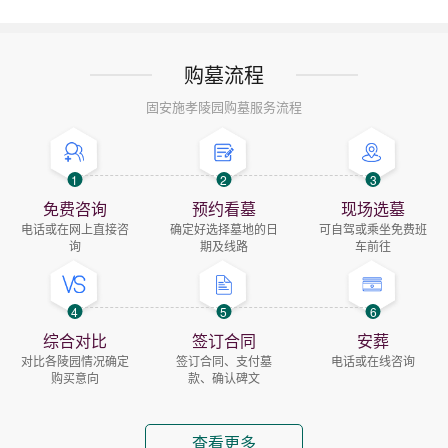
购墓流程
固安施孝陵园购墓服务流程
1
2
3
免费咨询
预约看墓
现场选墓
电话或在网上直接咨
确定好选择墓地的日
可自驾或乘坐免费班
询
期及线路
车前往
4
5
6
综合对比
签订合同
安葬
对比各陵园情况确定
签订合同、支付墓
电话或在线咨询
购买意向
款、确认碑文
查看更多