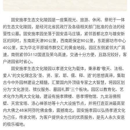
固安施孝生态文化陵园是一座集观光、旅游、休闲、祭祀于一体
的生态文化陵园，是经河北省民政厅及各级相关部门批准的合法的经
营性公墓。固安施孝园坐落于固安县马庄镇，紧邻首都北京与雄安新
区的同时，东南距天津90公里，西南距保定80公里，东距廊坊市中心
40公里，实为华北平原城市群交汇的黄金地段。园区东侧紧邻大广高
速，南侧紧邻G112国道及荣乌高速，交通十分方便，且路况较好，客
户进园省时省心。
固安施孝生态文化陵园以孝道文化为载体，秉承着“敬天、法祖、
爱人”的文化理念及“圣、贤、家、耶、儒、释、道”的思想真谛，集取
古今中外园林建设之精髓，汇聚国内外顶级专家之大智慧，将园区划
分为“文化游览、殡仪服务、墓园礼葬”三个板块。园区以教育化、艺
术化作为两大文化轴，建设有施孝牌楼、慈孝博物馆、九龙浴佛照
壁、天宫宝塔、涤心禅茶坊等十六大设施节点，并将打造亚洲最高室
内大佛之48米阿弥陀佛金像，震撼南北。固安施孝园以弘扬孝道文化
为己任，传承文明，为客户提供全方位的优质服务，是先人永久安息
的极乐福地。