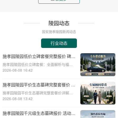
陵园动态
固安施孝陵园新闻动态
行业动态
施孝园陵园低价立碑套餐完整报价 碑体
耗材全部包含在内详解与福利活动介绍
施孝园陵园低价立碑套餐：全面解析与福利
活动介绍☎ 施孝园陵园电话:400-838-5063
2026-08-08 16:42
在生命的长河中，纪念与缅怀是永恒的主
题。施孝园陵园，作为一家致力于提供高质
施孝园陵园平价生态墓碑完整套餐价 刻
量、个性化殡葬服务的陵园，始终秉持
字绿化全部包含在内详解与选购指南
施孝园陵园平价生态墓碑完整套餐价详解与
选购指南☎ 施孝园陵园电话:400-838-5063
2026-08-08 13:42
在现代社会，人们对逝者的纪念方式越来越
注重环保和个性化。施孝园陵园提供的平价
施孝园陵园千元级生态墓碑报价 活动期
生态墓碑完整套餐，正是顺应这一趋