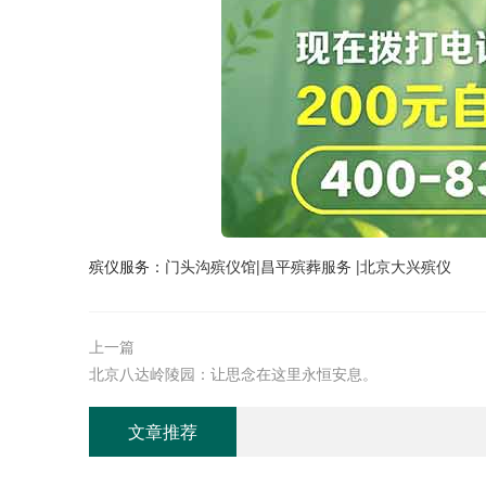
殡仪服务：
门头沟殡仪馆
|
昌平殡葬服务
|
北京大兴殡仪
上一篇
北京八达岭陵园：让思念在这里永恒安息。
文章推荐