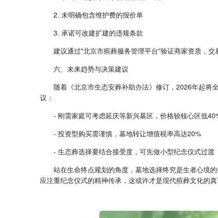
2. 未明确包含维护费的报价单
3. 承诺可改建扩建的违规条款
建议通过"北京市殡葬服务管理平台"验证商家资质，交
六、未来趋势与决策建议
随着《北京市生态安葬补助办法》修订，2026年起将
议：
- 刚需家庭可考虑延庆等新兴墓区，价格较核心区低40
- 投资型购买需谨慎，墓地转让增值税率高达20%
- 生态葬选择要结合接受度，可先做小型纪念仪式过渡
站在生命终点规划的角度，墓地选择终究是生者心境的
应注重纪念仪式的精神传承，这或许才是现代殡葬文化的真