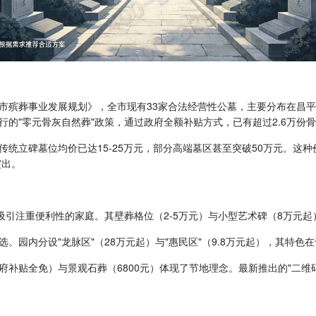
市殡葬事业发展规划》，全市现有33家合法经营性公墓，主要分布在昌
的"零元骨灰自然葬"政策，通过政府全额补贴方式，已有超过2.6万份
统立碑墓位均价已达15-25万元，部分高端墓区甚至突破50万元。这
突出。
吸引注重便利性的家庭。其壁葬格位（2-5万元）与小型艺术碑（8万元起
。园内分设"龙脉区"（28万元起）与"惠民区"（9.8万元起），其特
府补贴全免）与景观石葬（6800元）体现了节地理念。最新推出的"二维