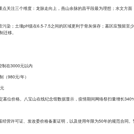
议重点关注三个维度：龙脉走向上，燕山余脉的昌平段最为理想；水文方面
污染；土壤pH值在6.5-7.5之间的区域更利于骨灰保存；墓区应预留至
强制迁移。
制在3000元以内
（980元/年）
万元
定墓位价格。八宝山在线纪念馆数据显示，疫情期间网络祭扫量增长340%
公墓经营许可证、发改委价格备案证明，以及使用年限为50年的规范合同