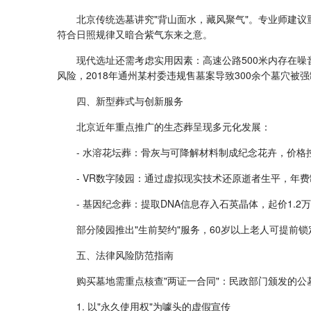
北京传统选墓讲究"背山面水，藏风聚气"。专业师建
符合日照规律又暗合紫气东来之意。
现代选址还需考虑实用因素：高速公路500米内存在噪音
风险，2018年通州某村委违规售墓案导致300余个墓穴被
四、新型葬式与创新服务
北京近年重点推广的生态葬呈现多元化发展：
- 水溶花坛葬：骨灰与可降解材料制成纪念花卉，价格控
- VR数字陵园：通过虚拟现实技术还原逝者生平，年费制
- 基因纪念葬：提取DNA信息存入石英晶体，起价1.2
部分陵园推出"生前契约"服务，60岁以上老人可提前锁
五、法律风险防范指南
购买墓地需重点核查"两证一合同"：民政部门颁发的
1. 以"永久使用权"为噱头的虚假宣传