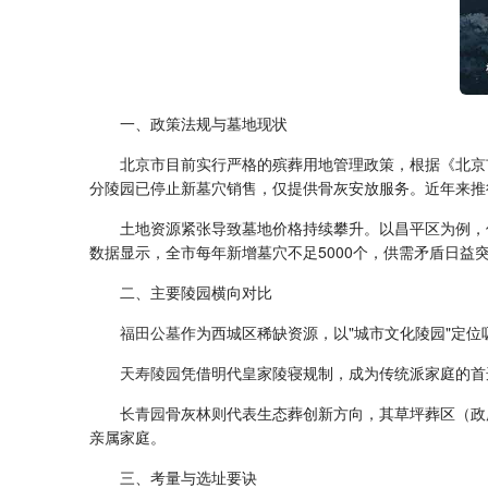
一、政策法规与墓地现状
北京市目前实行严格的殡葬用地管理政策，根据《北京
分陵园已停止新墓穴销售，仅提供骨灰安放服务。近年来推行
土地资源紧张导致墓地价格持续攀升。以昌平区为例，传
数据显示，全市每年新增墓穴不足5000个，供需矛盾日益
二、主要陵园横向对比
福田公墓
作为西城区稀缺资源，以"城市文化陵园"定位
天寿陵园
凭借明代皇家陵寝规制，成为传统派家庭的首选
长青园
骨灰林则代表生态葬创新方向，其草坪葬区（政
亲属家庭。
三、考量与选址要诀