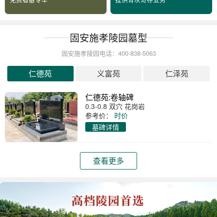
固安施孝陵园墓型
固安施孝陵园电话：400-838-5063
仁德苑
义富苑
仁泽苑
仁德苑:卷轴碑
0.3-0.8 双穴 花岗岩
参考价：
时价
墓碑详情
查看更多