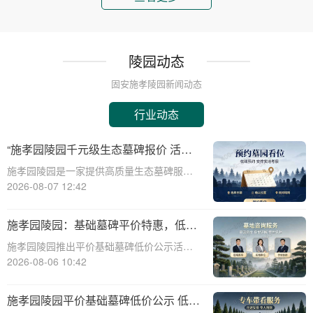
陵园动态
固安施孝陵园新闻动态
行业动态
“施孝园陵园千元级生态墓碑报价 活动
期免费更换碑面石材 优惠福利详解析”
施孝园陵园是一家提供高质量生态墓碑服务
的知名陵园，其推出的千元级生态墓碑报价
2026-08-07 12:42
活动，吸引了众多关注。本文将详细解析该
活动的优惠福利，帮助消费者更好地了解和
施孝园陵园：基础墓碑平价特惠，低预
选择。施孝园陵园的生态墓碑采用环保材
算家庭专属优惠详解
施孝园陵园推出平价基础墓碑低价公示活
料，符合现代
动，为低预算家庭提供专属优惠，帮助您在
2026-08-06 10:42
预算有限的情况下，也能为逝者选择一款经
济实惠且美观的墓碑。☎ 施孝园陵园电
施孝园陵园平价基础墓碑低价公示 低预
话:400-838-5063平价基础墓碑的特点：