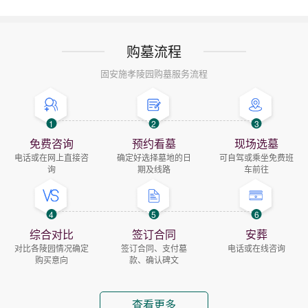
购墓流程
固安施孝陵园购墓服务流程
1
2
3
免费咨询
预约看墓
现场选墓
电话或在网上直接咨
确定好选择墓地的日
可自驾或乘坐免费班
询
期及线路
车前往
4
5
6
综合对比
签订合同
安葬
对比各陵园情况确定
签订合同、支付墓
电话或在线咨询
购买意向
款、确认碑文
查看更多