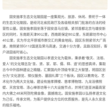
固安施孝生态文化陵园是一座集观光、旅游、休闲、祭祀于一体
的生态文化陵园，是经河北省民政厅及各级相关部门批准的合法的经
营性公墓。固安施孝园坐落于固安县马庄镇，紧邻首都北京与雄安新
区的同时，东南距天津90公里，西南距保定80公里，东距廊坊市中心
40公里，实为华北平原城市群交汇的黄金地段。园区东侧紧邻大广高
速，南侧紧邻G112国道及荣乌高速，交通十分方便，且路况较好，客
户进园省时省心。
固安施孝生态文化陵园以孝道文化为载体，秉承着“敬天、法祖、
爱人”的文化理念及“圣、贤、家、耶、儒、释、道”的思想真谛，集取
古今中外园林建设之精髓，汇聚国内外顶级专家之大智慧，将园区划
分为“文化游览、殡仪服务、墓园礼葬”三个板块。园区以教育化、艺
术化作为两大文化轴，建设有施孝牌楼、慈孝博物馆、九龙浴佛照
壁、天宫宝塔、涤心禅茶坊等十六大设施节点，并将打造亚洲最高室
内大佛之48米阿弥陀佛金像，震撼南北。固安施孝园以弘扬孝道文化
为己任，传承文明，为客户提供全方位的优质服务，是先人永久安息
的极乐福地。