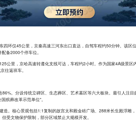
四环仅45公里，京秦高速三河东出口直达，自驾车程约50分钟。该区位优
配备2000个停车位。
125公里，京哈高速转遵化支线可达，车程约2小时。作为国家4A级景
北京往返班车。
达86%。分设传统立碑区、生态葬区、艺术墓区等六大板块。最引人注目
全国殡葬改革示范单位"。
造。核心景观包括1:1复制的故宫太和殿金砖广场、288米长生殿浮雕，
号。但受文物保护限制，部分区域禁止大规模开发。