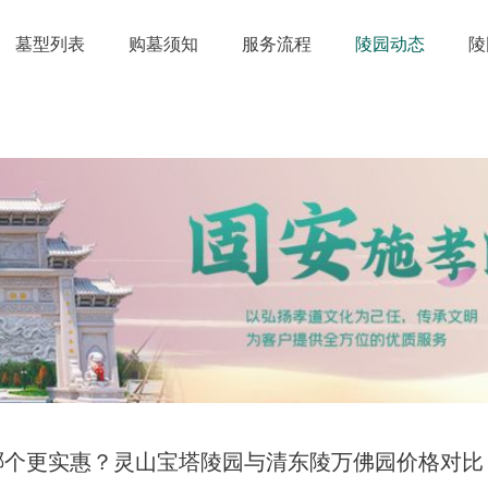
墓型列表
购墓须知
服务流程
陵园动态
陵
哪个更实惠？灵山宝塔陵园与清东陵万佛园价格对比