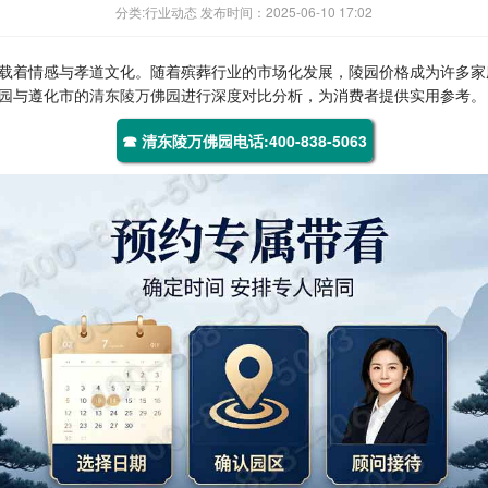
分类:行业动态 发布时间：2025-06-10 17:02
载着情感与孝道文化。随着殡葬行业的市场化发展，陵园价格成为许多家
园
与遵化市的
清东陵万佛园
进行深度对比分析，为消费者提供实用参考。
☎ 清东陵万佛园电话:400-838-5063