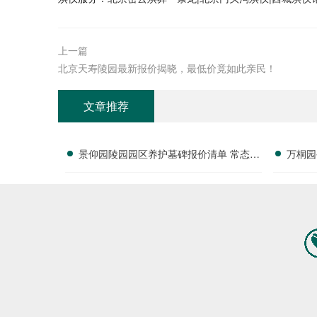
上一篇
北京天寿陵园最新报价揭晓，最低价竟如此亲民！
文章推荐
景仰园陵园园区养护墓碑报价清单 常态化
万桐园
保洁无需额外付费详解
算