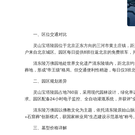
一、区位交通对比
灵山宝塔陵园
位于北京正东方向的三河市黄土庄镇，距东
户来自北京城区。园区每日提供8班往返北京的免费班车，并
清东陵万佛园
地处世界文化遗产清东陵墙内，距北京约
葬地，形成"帝王级"格局。但交通便利性稍逊，每日仅3班
二、园区规划差异
灵山宝塔陵园
占地760亩，采用现代园林设计，绿化率
求。园区配备24小时电子监控、全自动灌溉系统，并获评"
清东陵万佛园
以佛教文化为主题，依托清东陵原始山脉建
+石窟葬"创新模式，获国家林业局"生态建设示范基地"称
三、墓型价格详解