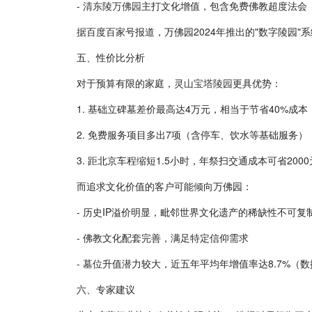
-
清东陵万佛园
主打文化增值，包含免费佛教超度法会（
据百度百家号报道，万佛园2024年推出的"数字陵园"
五、性价比分析
对于预算有限的家庭，
灵山宝塔陵园
更具优势：
1. 基础立碑墓差价最高达4万元，相当于节省40%成本
2. 免费服务项目多出7项（含停车、饮水等基础服务）
3. 距北京车程缩短1.5小时，年祭扫交通成本可省2000
而追求文化价值的客户可能倾向万佛园：
- 历史IP溢价明显，毗邻世界文化遗产的稀缺性不可复
- 佛教文化配套完善，满足特定信仰需求
- 墓位升值潜力较大，近五年平均年增值率达8.7%（
六、专家建议