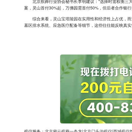
北京殡葬行业协会秘书长李明建议："选择时需权衡三
案，灵山首付30%起，万佛园需首付50%，但后者合作银
综合来看，
灵山宝塔陵园
在实用性和经济性上占优，而
墓区排水系统、应急医疗配备等细节，这些往往能反映真实
殡仪服务：
北京密云殡葬一条龙
|
北京门头沟殡仪
|
西城殡仪