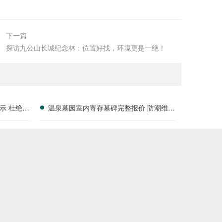
下一篇
探访九公山长城纪念林：位置好找，环境更是一绝！
示 杜绝隐
温泉墓园室内寄存墓碑完整报价 防潮维保
，选购无忧
费用活动期减免详解