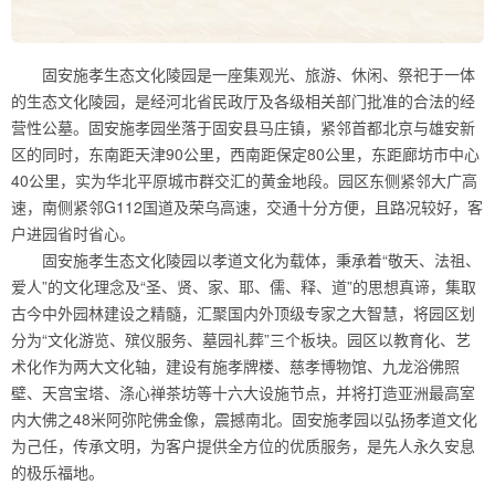
固安施孝生态文化陵园是一座集观光、旅游、休闲、祭祀于一体
的生态文化陵园，是经河北省民政厅及各级相关部门批准的合法的经
营性公墓。固安施孝园坐落于固安县马庄镇，紧邻首都北京与雄安新
区的同时，东南距天津90公里，西南距保定80公里，东距廊坊市中心
40公里，实为华北平原城市群交汇的黄金地段。园区东侧紧邻大广高
速，南侧紧邻G112国道及荣乌高速，交通十分方便，且路况较好，客
户进园省时省心。
固安施孝生态文化陵园以孝道文化为载体，秉承着“敬天、法祖、
爱人”的文化理念及“圣、贤、家、耶、儒、释、道”的思想真谛，集取
古今中外园林建设之精髓，汇聚国内外顶级专家之大智慧，将园区划
分为“文化游览、殡仪服务、墓园礼葬”三个板块。园区以教育化、艺
术化作为两大文化轴，建设有施孝牌楼、慈孝博物馆、九龙浴佛照
壁、天宫宝塔、涤心禅茶坊等十六大设施节点，并将打造亚洲最高室
内大佛之48米阿弥陀佛金像，震撼南北。固安施孝园以弘扬孝道文化
为己任，传承文明，为客户提供全方位的优质服务，是先人永久安息
的极乐福地。