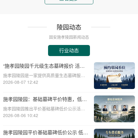
陵园动态
固安施孝陵园新闻动态
行业动态
“施孝园陵园千元级生态墓碑报价 活动
期免费更换碑面石材 优惠福利详解析”
施孝园陵园是一家提供高质量生态墓碑服务
的知名陵园，其推出的千元级生态墓碑报价
2026-08-07 12:42
活动，吸引了众多关注。本文将详细解析该
活动的优惠福利，帮助消费者更好地了解和
施孝园陵园：基础墓碑平价特惠，低预
选择。施孝园陵园的生态墓碑采用环保材
算家庭专属优惠详解
施孝园陵园推出平价基础墓碑低价公示活
料，符合现代
动，为低预算家庭提供专属优惠，帮助您在
2026-08-06 10:42
预算有限的情况下，也能为逝者选择一款经
济实惠且美观的墓碑。☎ 施孝园陵园电
施孝园陵园平价基础墓碑低价公示 低预
话:400-838-5063平价基础墓碑的特点：