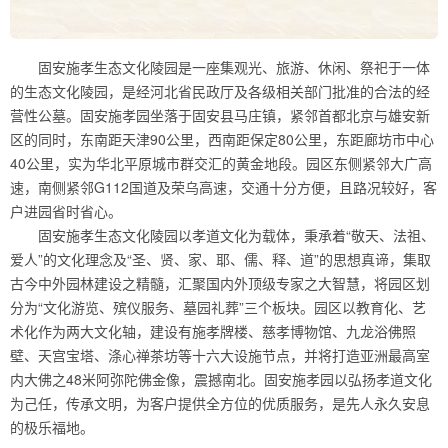
固安施孝生态文化陵园是一座集观光、旅游、休闲、祭祀于一体
的生态文化陵园，是经河北省民政厅及各级相关部门批准的合法的经
营性公墓。固安施孝园坐落于固安县马庄镇，紧邻首都北京与雄安新
区的同时，东南距天津90公里，西南距保定80公里，东距廊坊市中心
40公里，实为华北平原城市群交汇的黄金地段。园区东侧紧邻大广高
速，南侧紧邻G112国道及荣乌高速，交通十分方便，且路况较好，客
户进园省时省心。
固安施孝生态文化陵园以孝道文化为载体，秉承着“敬天、法祖、
爱人”的文化理念及“圣、贤、家、耶、儒、释、道”的思想真谛，集取
古今中外园林建设之精髓，汇聚国内外顶级专家之大智慧，将园区划
分为“文化游览、殡仪服务、墓园礼葬”三个板块。园区以教育化、艺
术化作为两大文化轴，建设有施孝牌楼、慈孝博物馆、九龙浴佛照
壁、天宫宝塔、涤心禅茶坊等十六大设施节点，并将打造亚洲最高室
内大佛之48米阿弥陀佛金像，震撼南北。固安施孝园以弘扬孝道文化
为己任，传承文明，为客户提供全方位的优质服务，是先人永久安息
的极乐福地。