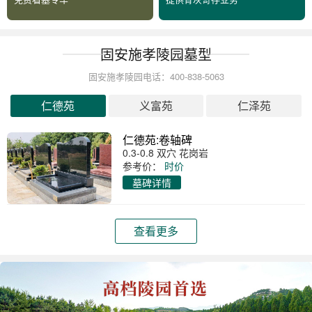
固安施孝陵园墓型
固安施孝陵园电话：400-838-5063
仁德苑
义富苑
仁泽苑
仁德苑:卷轴碑
0.3-0.8 双穴 花岗岩
参考价：
时价
墓碑详情
查看更多