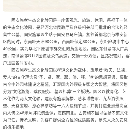
固安施孝生态文化陵园是一座集观光、旅游、休闲、祭祀于一体
的生态文化陵园，是经河北省民政厅及各级相关部门批准的合法的经
营性公墓。固安施孝园坐落于固安县马庄镇，紧邻首都北京与雄安新
区的同时，东南距天津90公里，西南距保定80公里，东距廊坊市中心
40公里，实为华北平原城市群交汇的黄金地段。园区东侧紧邻大广高
速，南侧紧邻G112国道及荣乌高速，交通十分方便，且路况较好，客
户进园省时省心。
固安施孝生态文化陵园以孝道文化为载体，秉承着“敬天、法祖、
爱人”的文化理念及“圣、贤、家、耶、儒、释、道”的思想真谛，集取
古今中外园林建设之精髓，汇聚国内外顶级专家之大智慧，将园区划
分为“文化游览、殡仪服务、墓园礼葬”三个板块。园区以教育化、艺
术化作为两大文化轴，建设有施孝牌楼、慈孝博物馆、九龙浴佛照
壁、天宫宝塔、涤心禅茶坊等十六大设施节点，并将打造亚洲最高室
内大佛之48米阿弥陀佛金像，震撼南北。固安施孝园以弘扬孝道文化
为己任，传承文明，为客户提供全方位的优质服务，是先人永久安息
的极乐福地。