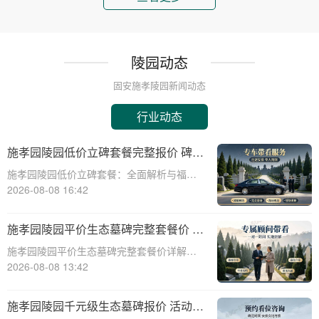
陵园动态
固安施孝陵园新闻动态
行业动态
施孝园陵园低价立碑套餐完整报价 碑体
耗材全部包含在内详解与福利活动介绍
施孝园陵园低价立碑套餐：全面解析与福利
活动介绍☎ 施孝园陵园电话:400-838-5063
2026-08-08 16:42
在生命的长河中，纪念与缅怀是永恒的主
题。施孝园陵园，作为一家致力于提供高质
施孝园陵园平价生态墓碑完整套餐价 刻
量、个性化殡葬服务的陵园，始终秉持
字绿化全部包含在内详解与选购指南
施孝园陵园平价生态墓碑完整套餐价详解与
选购指南☎ 施孝园陵园电话:400-838-5063
2026-08-08 13:42
在现代社会，人们对逝者的纪念方式越来越
注重环保和个性化。施孝园陵园提供的平价
施孝园陵园千元级生态墓碑报价 活动期
生态墓碑完整套餐，正是顺应这一趋