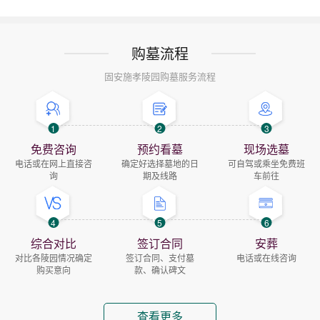
购墓流程
固安施孝陵园购墓服务流程
1
2
3
免费咨询
预约看墓
现场选墓
电话或在网上直接咨
确定好选择墓地的日
可自驾或乘坐免费班
询
期及线路
车前往
4
5
6
综合对比
签订合同
安葬
对比各陵园情况确定
签订合同、支付墓
电话或在线咨询
购买意向
款、确认碑文
查看更多